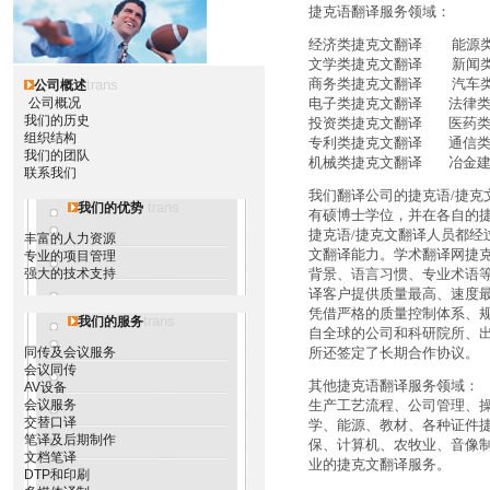
捷克语翻译服务领域：
经济类捷克文翻译 能源类
文学类捷克文翻译 新闻类
商务类捷克文翻译 汽车类
trans
公司概述
公司概况
电子类捷克文翻译 法律类
我们的历史
投资类捷克文翻译 医药类
组织结构
专利类捷克文翻译 通信类
我们的团队
机械类捷克文翻译 冶金建
联系我们
我们翻译公司的捷克语/捷克
trans
我们的优势
有硕博士学位，并在各自的捷
捷克语/捷克文翻译人员都经
丰富的人力资源
文翻译能力。学术翻译网捷克
专业的项目管理
强大的技术支持
背景、语言习惯、专业术语等
译客户提供质量最高、速度最
凭借严格的质量控制体系、
trans
我们的服务
自全球的公司和科研院所、
同传及会议服务
所还签定了长期合作协议。
会议同传
其他捷克语翻译服务领域：
AV设备
会议服务
生产工艺流程、公司管理、
交替口译
学、能源、教材、各种证件
笔译及后期制作
保、计算机、农牧业、音像
文档笔译
业的捷克文翻译服务。
DTP和印刷