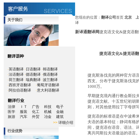
您现在的位置：
翻译公司
首页
北京
关于我们
译
新译通翻译网
捷克语文化&捷克语翻
捷克语文化&捷克语
·
英语翻译
·
日语翻译
·
韩语翻译
·
法语翻译
·
德语翻译
·
俄语翻译
捷克斯洛伐克的两种官方语
·
荷兰翻译
·
瑞典翻译
·
波兰翻译
西支。分布于捷克斯洛伐克
·
西班牙语翻译
·
葡萄牙语翻译
1000万。
·
阿拉伯语翻译
·
意大利语翻译
早期捷克境内通行教会斯拉
捷克语文献。十五世纪初胡
法律
ＩＴ
广告
科技
电子
则，对其他使用拉丁字母拼
医学
服装
化工
机械
金融
捷克语的标准语是在中波希
旅游
汽车
外贸
冶金
建筑
夫语的基本特征：静词有格的
>>
详细介绍
间，捷克语在语音、语法、
行业优势
离共同斯拉夫语最远的语言