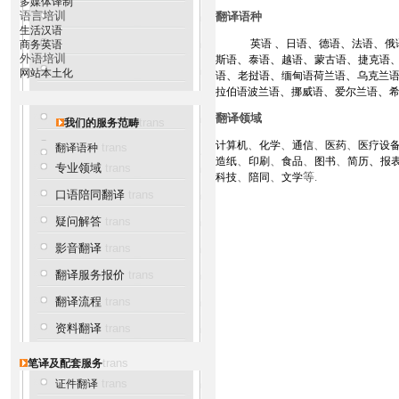
多媒体译制
语言培训
翻译语种
生活汉语
、
、
、
、
英语
日语
德语
法语
俄
商务英语
外语培训
、
、
、
、
斯语
泰语
越语
蒙古语
捷克语
网站本土化
、
、
、
语
老挝语
缅甸语
荷兰语
乌克兰
、
、
、
拉伯语
波兰语
挪威语
爱尔兰语
翻译领域
trans
我们的服务范畴
、
、
、
、
计算机
化学
通信
医药
医疗设
trans
翻译语种
、
、
、
、
、
造纸
印刷
食品
图书
简历
报
专业领域
trans
、
、
等.
科技
陪同
文学
口语陪同翻译
trans
疑问解答
trans
影音翻译
trans
翻译服务报价
trans
翻译流程
trans
资料翻译
trans
trans
笔译及配套服务
trans
证件翻译